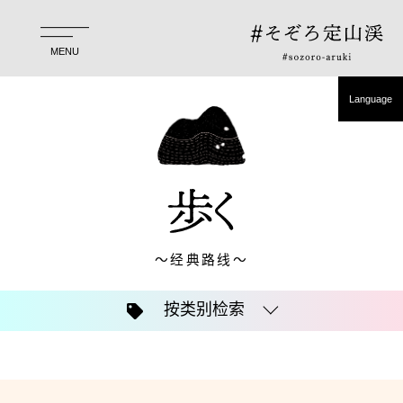
首页
推荐。
MENU
徒步。
Language
正在举行
日本語
English
Language
简体中文
日本語
English
简体中文
繁體中文
한국어
〜经典路线〜
繁體中文
한국어
按类别检索