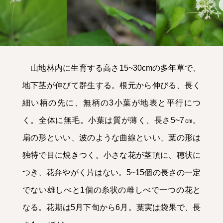
山地林内に生育する高さ15~30cmの多年草で、
地下茎が伸びて群生する。根元から伸びる、長く
細い柄の先に、無柄の3小葉が地表と平行につ
く。全体に無毛。小葉は質が薄く、長さ5~7㎝。
扇の形といい、波のような曲線といい、葉の形は
独特で目に焼きつく。小さな花が茎頂に、穂状に
つき、花弁やがく片はない。5~15個の長さの一定
でない雄しべと1個の糸状の雌しべで一つの花と
なる。花期は5月下旬から6月。葉実は袋果で、長