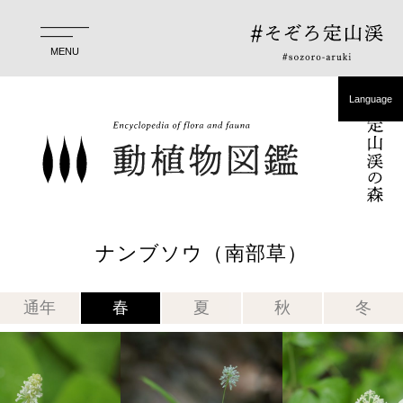
ホーム
おすすめ
MENU
歩く
Language
お役立ち
日本語
森の動植物図鑑
English
開催中
简体中文
ナンブソウ（南部草）
繁體中文
Language
通年
春
夏
秋
冬
한국어
日本語
English
简体中文
繁體中文
한국어