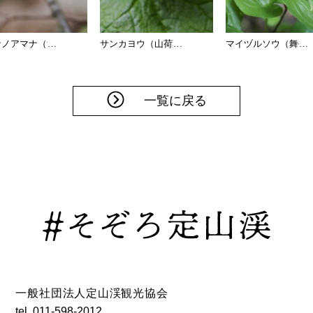
ナノアマナ（黄花甘菜）
…
サンカヨウ（山荷葉）
…
マイヅルソウ（舞鶴
…
一覧に戻る
一般社団法人定山渓観光協会
tel.
011-598-2012