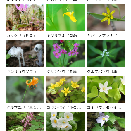
カタクリ（片栗）
キツリフネ（黄釣舟）
…
キバナノアマナ（黄花甘
…
ギンリョウソウ（銀竜草）
…
クリンソウ（九輪草）
…
クルマバソウ（車葉草）
…
クルマユリ（車百合）
…
コキンバイ（小金梅）
…
コミヤマカタバミ（小深
…