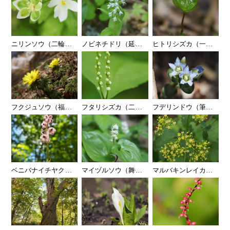
ニリンソウ（二輪草）
…
ノビネチドリ（延根千鳥）
…
ヒトリシズカ（一人静）
…
フクジュソウ（福寿草）
…
フタリシズカ（二人静）
…
フデリンドウ（筆竜胆）
…
ベニバナイチヤクソウ（紅花一薬草）
…
マイヅルソウ（舞鶴草）
…
マルバキンレイカ（丸葉
…