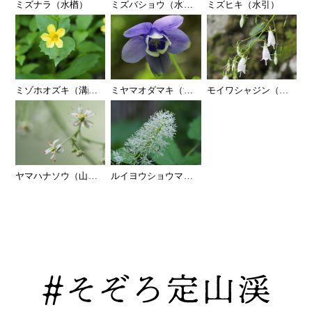
ミズナラ（水楢）
ミズバショウ（水芭蕉）
…
ミズヒキ（水引）
ミゾホオズキ（溝酸漿）
…
ミヤマオダマキ（深山苧環）
…
モイワシャジン（藻岩沙
…
ヤマハナソウ（山鼻草）
…
ルイヨウショウマ（類葉升麻）
…