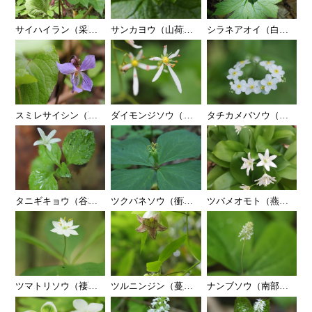
サイハイラン（采配蘭）
…
サンカヨウ（山荷葉）
…
シラネアオイ（白根葵）
…
スミレサイシン（菫細辛）
…
ダイモンジソウ（大文字草）
…
タチカメバソウ（立亀葉
…
タニギキョウ（谷桔梗）
…
ツクバネソウ（衝羽根草）
…
ツバメオモト（燕万年青
…
ツマトリソウ（褄取草）
…
ツルニンジン（蔓人参）
…
ナンブソウ（南部草）
…