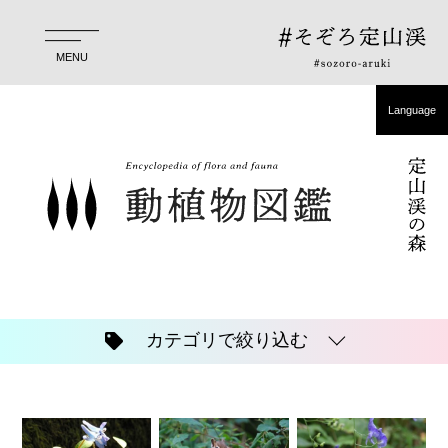
ホーム
おすすめ
MENU
歩く
Language
お役立ち
日本語
森の動植物図鑑
English
開催中
简体中文
繁體中文
Language
カテゴリで絞り込む
한국어
日本語
English
简体中文
繁體中文
한국어