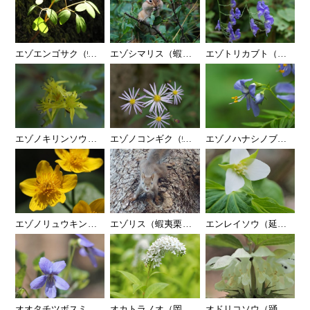
エゾエンゴサク（蝦夷延胡索）
…
エゾシマリス（蝦夷縞栗鼠）
…
エゾトリカブト（蝦夷鳥
…
エゾノキリンソウ（蝦夷麒麟草）
…
エゾノコンギク（蝦夷野紺菊）
…
エゾノハナシノブ（蝦
…
エゾノリュウキンカ（蝦夷立金花）
…
エゾリス（蝦夷栗鼠）
…
エンレイソウ（延齢草）
…
オオタチツボスミレ(大立壺菫)
…
オカトラノオ（岡虎尾）
…
オドリコソウ（踊子草）
…